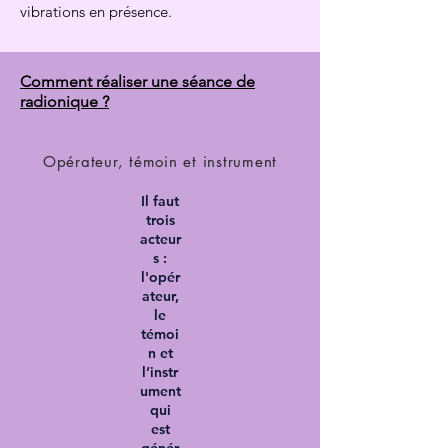
vibrations en présence.
Comment réaliser une séance de
radionique ?
Opérateur, témoin et instrument
Il faut
trois
acteur
s :
l'opér
ateur,
le
témoi
n et
l’instr
ument
qui
est