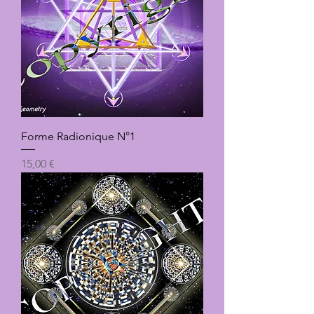
Forme Radionique N°1
Prix
15,00 €