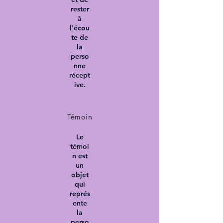
rester
à
l'écou
te de
la
perso
nne
récept
ive.
Témoin
Le
témoi
n est
un
objet
qui
représ
ente
la
perso