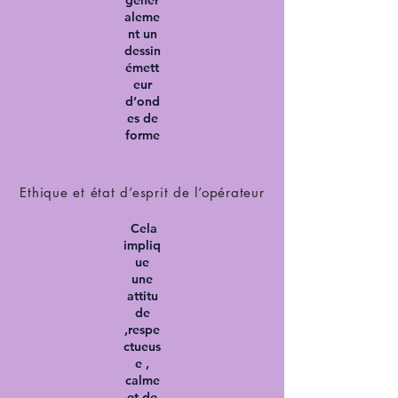
génér
aleme
nt un
dessin
émett
eur
d’ond
es de
forme
Ethique et état d’esprit de l’opérateur
Cela
impliq
ue
une
attitu
de
,respe
ctueus
e ,
calme
et de