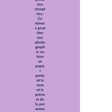
nne
récept
rice.
Ce
témoi
n peut
être
une
photo
graph
ie ou
bien
un
papie
r
porta
nt le
nom
et le
préno
m de
la
per
sonne