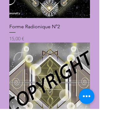
Forme Radionique N°2
Prix
15,00 €
Forme Radionique N°3