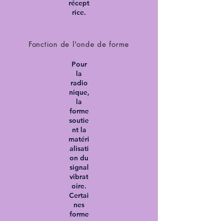
récept
rice.
Fonction de l'onde de forme
Pour
la
radio
nique,
la
forme
soutie
nt la
matéri
alisati
on du
signal
vibrat
oire.
Certai
nes
forme