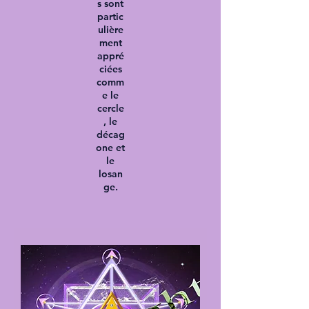
s sont
partic
ulière
ment
appré
ciées
comm
e le
cercle
, le
décag
one et
le
losan
ge.