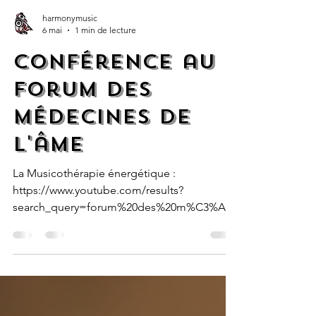
harmonymusic
6 mai
1 min de lecture
Conférence au
forum des
médecines de
l'âme
La Musicothérapie énergétique :
https://www.youtube.com/results?
search_query=forum%20des%20m%C3%A9d
ecines%20de%20l%27%C3%A2me