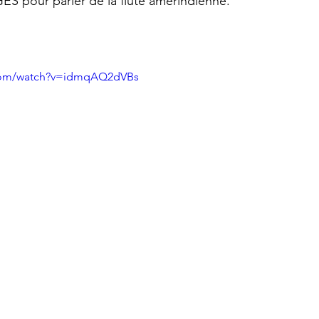
 pour parler de la flute amérindienne.
.com/watch?v=idmqAQ2dVBs