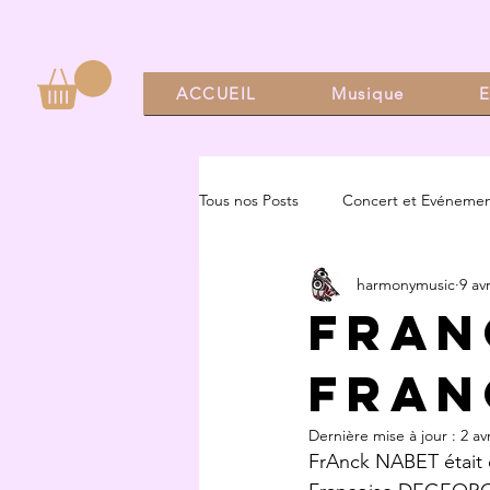
ACCUEIL
Musique
E
Tous nos Posts
Concert et Evénemen
harmonymusic
9 av
Fran
FRAN
Dernière mise à jour :
2 av
FrAnck NABET était e