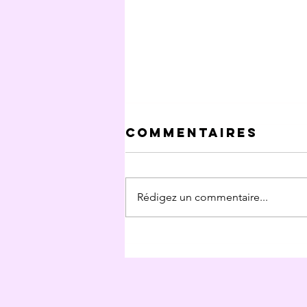
Commentaires
Rédigez un commentaire...
Article Sacrée
Planète N° 45
sur le
Diapason 432