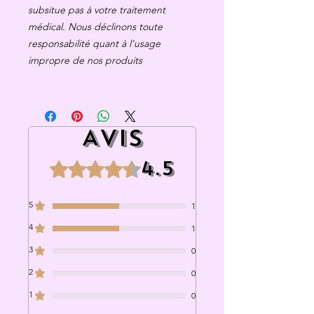
subsitue pas à votre traitement
médical. Nous déclinons toute
responsabilité quant à l'usage
impropre de nos produits
Avis
4.5
Noté 4,5 sur 5.
5
1
4
1
3
0
2
0
1
0