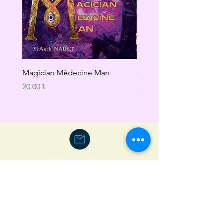
Magician Mèdecine Man
GAÏA
Prix
Prix
20,00 €
20,00 €
Politique de Retour
© 2019 Harmony Music