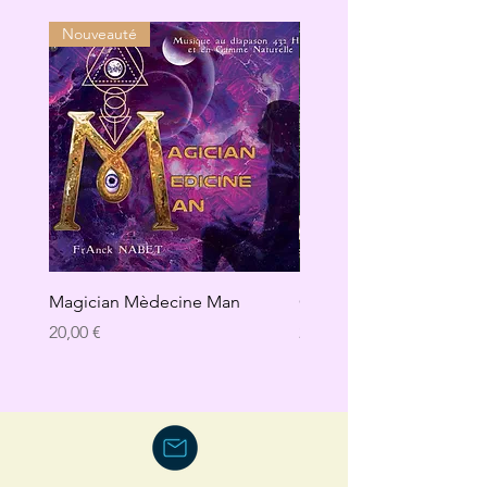
Nouveauté
Magician Mèdecine Man
GAÏA
Prix
Prix
20,00 €
20,00 €