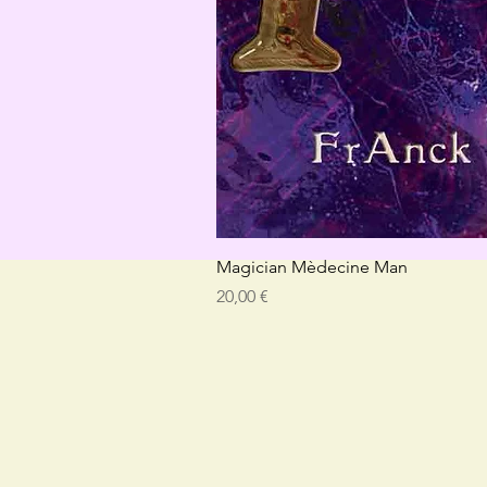
Magician Mèdecine Man
Prix
20,00 €