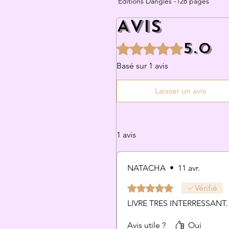
Editions Dangles -128 pages
Avis
5.0
Noté 5 sur 5.
Basé sur 1 avis
Laisser un avis
1 avis
NATACHA
•
11 avr.
Noté 5 sur 5.
Vérifié
LIVRE TRES INTERRESSANT.
Avis utile ?
Oui