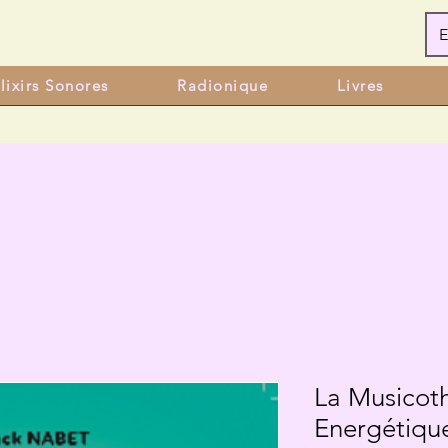
E
lixirs Sonores
Radionique
Livres
La Musicot
Energétiqu