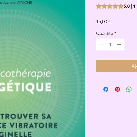
La note est de 5.0 
5.0 | 1
Prix
15,00 €
Quantité
*
Aj